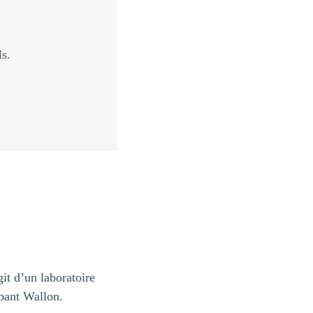
ls.
it d’un laboratoire
abant Wallon.