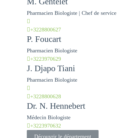
M.
Gentelet
Pharmacien Biologiste | Chef de service
+3228800627
P.
Foucart
Pharmacien Biologiste
+3223970629
J.
Djapo Tiani
Pharmacien Biologiste
+3228800628
Dr. N.
Hennebert
Médecin Biologiste
+3223970632
Découvrir le département