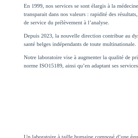
En 1999, nos services se sont élargis à la médecine
Les 24 et 31 d
transparait dans nos valeurs : rapidité des résultats
Dès lors, le d
de service du prélèvement à l’analyse.
sera prévu po
Depuis 2023, la nouvelle direction contribue au dyn
Toute l’équipe
santé belges indépendants de toute multinationale.
Notre laboratoire vise à augmenter la qualité de p
norme ISO15189, ainsi qu’en adaptant ses services 
Un laboratoire à taille humaine composé d’une équip