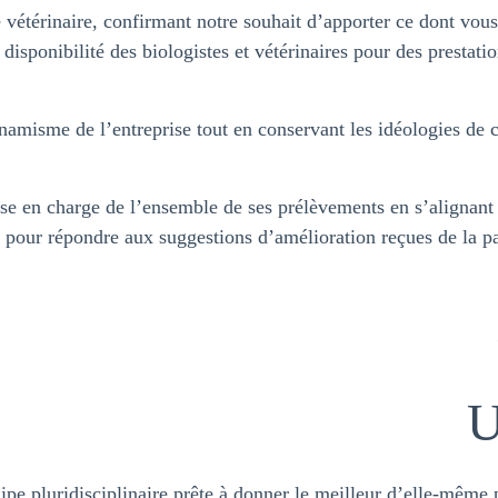
 vétérinaire, confirmant notre souhait d’apporter ce dont vous
écembre, le laboratoire fermera exceptionnellement à 18h.
, disponibilité des biologistes et vétérinaires pour des prestati
ernier appel pour une navette sera à 14h, et le dernier pass
ur 16h.
amisme de l’entreprise tout en conservant les idéologies de ce
 du laboratoire vous souhaite de joyeuses fêtes.
rise en charge de l’ensemble de ses prélèvements en s’alignant
pour répondre aux suggestions d’amélioration reçues de la pa
U
e pluridisciplinaire prête à donner le meilleur d’elle-même po