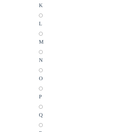
K
L
M
N
O
P
Q