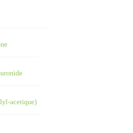
one
curonide
lyl-acetique)