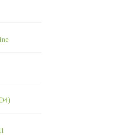
ine
(D4)
II