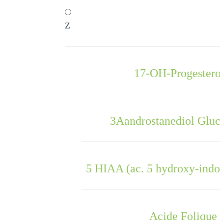
Z
17-OH-Progester
3Aandrostanediol Glu
5 HIAA (ac. 5 hydroxy-indo
Acide Folique