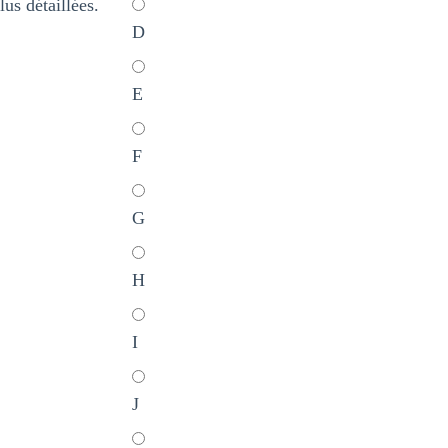
us détaillées.
D
E
F
G
H
I
J