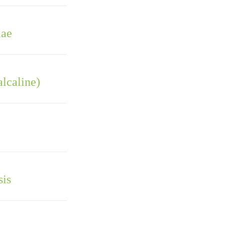
lae
alcaline)
sis