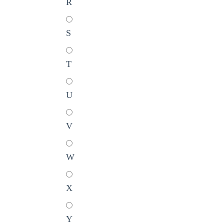
R
S
T
U
V
W
X
Y