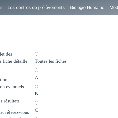
il
Les centres de prélèvements
Biologie Humaine
Méde
et des
 fiche détaille
Toutes les fiches
A
tion
ion éventuels
B
s résultats
C
té, référez-vous