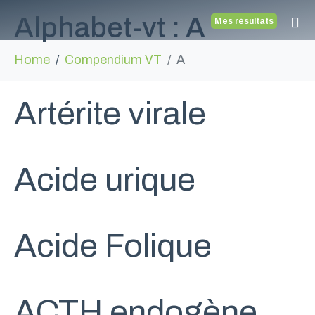
Alphabet-vt :
A
Mes résultats
Home
Compendium VT
A
Artérite virale
Acide urique
Acide Folique
ACTH endogène