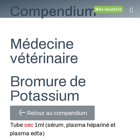
Compendium
Mes résultats
Médecine
vétérinaire
Bromure de
Potassium
Retour au compendium
Tube
sec
1ml (sérum, plasma hépariné et
plasma edta)