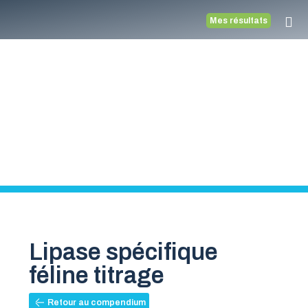
Mes résultats
Compendiu
Médecine vétérinaire
Lipase spécifique
féline titrage
Retour au compendium