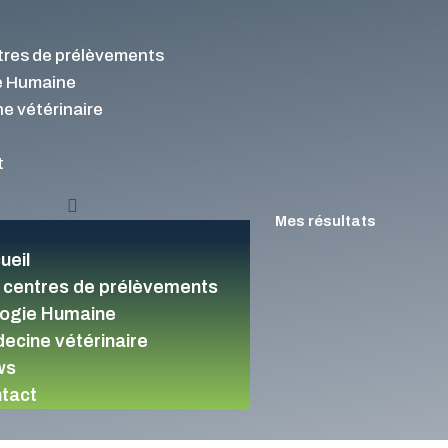
tres de prélèvements
e Humaine
e vétérinaire
t
Mes résultats
ueil
 centres de prélèvements
logie Humaine
ecine vétérinaire
ws
tact