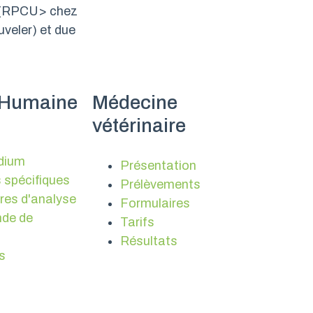
ge (RPCU> chez
uveler) et due
 Humaine
Médecine
vétérinaire
dium
Présentation
 spécifiques
Prélèvements
res d'analyse
Formulaires
de de
Tarifs
Résultats
s