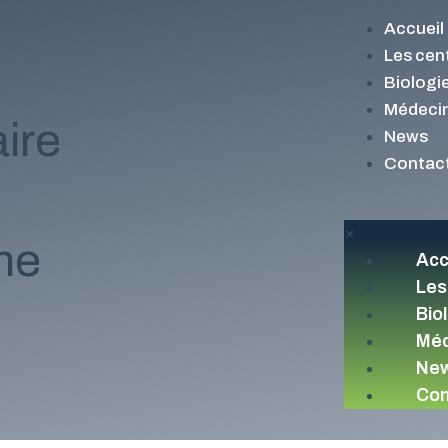
Accueil
Les cen
Biologi
Médecin
ire
News
Contac
×
ne
Acc
Les
Bio
Méd
Ne
Con