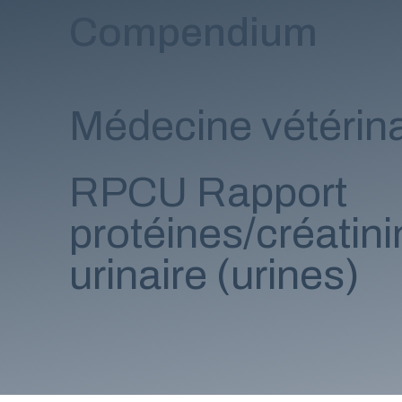
Compendium
Médecine vétérina
RPCU Rapport
protéines/créatini
urinaire (urines)