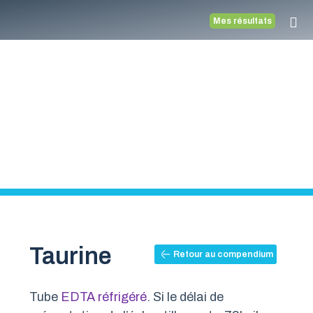
Mes résultats
Compendiu
Médecine vétérinaire
Taurine
Retour au compendium
Tube
EDTA réfrigéré
. Si le délai de