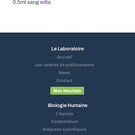
0.5ml sang
edta
Le Laboratoire
Accueil
Les centres de prélèvements
News
Contact
Mes résultats
Biologie Humaine
L'équipe
Compendium
Analyses spécifiques