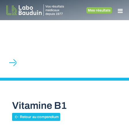
Mes résultats
Compendiu
Médecine vétérinaire
Vitamine B1
Retour au compendium