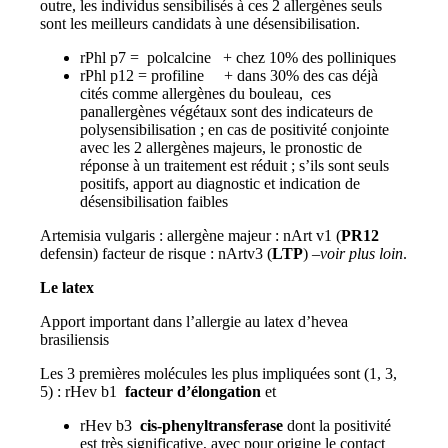
outre, les individus sensibilisés à ces 2 allergènes seuls
sont les meilleurs candidats à une désensibilisation.
rPhl p7 = polcalcine + chez 10% des polliniques
rPhl p12 = profiline + dans 30% des cas déjà
cités comme allergènes du bouleau, ces
panallergènes végétaux sont des indicateurs de
polysensibilisation ; en cas de positivité conjointe
avec les 2 allergènes majeurs, le pronostic de
réponse à un traitement est réduit ; s’ils sont seuls
positifs, apport au diagnostic et indication de
désensibilisation faibles
Artemisia vulgaris : allergène majeur : nArt v1 (
PR12
defensin) facteur de risque : nArtv3 (
LTP
)
–voir plus loin
.
Le latex
Apport important dans l’allergie au latex d’hevea
brasiliensis
Les 3 premières molécules les plus impliquées sont (1, 3,
5) : rHev b1
facteur d’élongation
et
rHev b3
cis-phenyltransferase
dont la positivité
est très significative, avec pour origine le contact