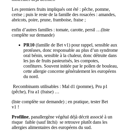
Les premiers fruits impliqués ont été : pêche, pomme,
cerise ; puis le reste de la famille des rosacées : amandes,
abricots, poire, prune, framboise, fraise ;
enfin d’autres familles : tomate, carotte, persil …(liste
complète sur demande)
PR10
(famille de Bet v1) pour rappel, sensible aux
protéases, donc responsable au plus d’un syndrome
oral bénin, sensible à la chaleur, donc détruite dans
les jus de fruits pasteurisés, les compotes,
confitures. Souvent initiée par le pollen de bouleau,
cette allergie concerne généralement les européens
du nord.
Recombinants utilisables : Mal d1 (pomme), Pru p1
(pêche), Fra a1 (fraise) …
(liste complète sur demande) ; en pratique, tester Bet
v1 !
Profiline
, panallergène végétal déjà décrit associé à un
risque faible (sauf litchi) se retrouve plutôt dans les
allergies alimentaires des européens du sud.