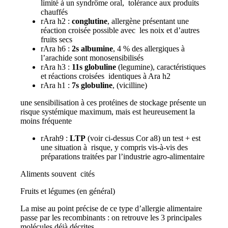
limité à un syndrôme oral, tolérance aux produits
chauffés
rAra h2 :
conglutine
, allergène présentant une
réaction croisée possible avec les noix et d’autres
fruits secs
rAra h6 :
2s albumine
, 4 % des allergiques à
l’arachide sont monosensibilisés
rAra h3 :
11s globuline
(legumine), caractéristiques
et réactions croisées identiques à Ara h2
rAra h1 :
7s globuline
, (vicilline)
une sensibilisation à ces protéines de stockage présente un
risque systémique maximum, mais est heureusement la
moins fréquente
rArah9 :
LTP
(voir ci-dessus Cor a8) un test + est
une situation à risque, y compris vis-à-vis des
préparations traitées par l’industrie agro-alimentaire
Aliments souvent cités
Fruits et légumes (en général)
La mise au point précise de ce type d’allergie alimentaire
passe par les recombinants : on retrouve les 3 principales
molécules déjà décrites.