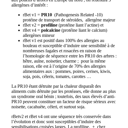
allergènes d’intérêt :
rBet v1 =
PR10
(Pathogenesis Related -10)
protéine de transport de stéroïdes, allergène majeur
rBet v2 =
profiline
(protéine liant l’actine) et
rBet v4 =
polcalcine
(protéine liant le calcium)
allergènes mineur
rBet v1 est positif dans 100% des allergies au
bouleau et susceptible d’induire une sensibilité à de
nombreuses fagales et rosacées en raison de
l’homologie de séquence entre les PR10 des arbres :
hêtre, aulne, noisetier, charme ; pour la même
raison, elle est à l’origine de 70% des allergies
alimentaires aux : pommes, poires, cerises, kiwis,
soja, pois, céleris, tomates, carottes …
La PR10 étant détruite par la chaleur disparaît des
aliments cuits détruite par les protéases, elle donne au plus
un syndrome oral bénin ; toutefois, des taux élevés d’anti-
PR10 peuvent constituer un facteur de risque sérieux avec
noisette, cacahuète, céleri, et surtout soja.
rBetv2 et rBet v4 ont une séquence très conservée dans
l’évolution et donc sont susceptibles d’induire des
sensibilisations croisées larges. La profiline, + chez