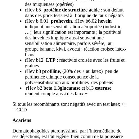
des muqueuses (opérées)
rHev b5
protéine de structure acide
: son défaut
dans des prick tests est à l’origine de faux négatifs
rHev b 6.01
prohevein
, rHev b6.02
hevein
indiquent une sensibilisation aéroportée (industrie
…), leur signification est importante ; la positivité
des heveines implique aussi souvent une
sensibilisation alimentaire, parfois sévère, au
groupe banane, kiwi, avocat ; réaction croisée latex-
ficus
rHev b12
LTP
: réactivité croisée avec les fruits et
graines
rHev b8
profiline
, (20% des + au latex) peu de
pertinence clinique conséquence de la
polysensibilisation aux profilines des pollens
rHev b2
beta 1.3glucanase
et b13
esterase
rendent compte aussi des faux +
Si tous les recombinants sont négatifs avec un test latex + :
= CCD
Acariens
Dermatophagoïdes pteronyssinus, par l’intermédiaire de
ses déjections, est l’allergène bien connu de la poussière