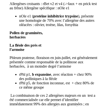
Allergènes croisants : rBet v2 et v4 (->faux + en prick test
au frêne) Allergène spécifique : nOle e1
nOle e1 (
protéine inhibitrice trypsine
), présente
une homologie de 70% avec l’allergène des autres
oléacées : olivier, troëne, lilas, forsythia
Pollen de graminées,
herbacées
La fléole des prés et
l’armoise
Phleum pratense, floraison en juin-juillet, est généralement
présentée comme responsable de la pollinose aux
herbacées, à un moindre degré l’armoise
rPhl p1,
b expansine
, avec réaction + chez 90%
des polliniques à la fléole
rPhl p5, de fonction inconnue, est + chez 80% de
ce même groupe
La combinaison de ces 2 allergènes majeurs en un test a
été commercialisée car elle permet d’identifier
immédiatement 99% des allergies aux graminées ; en