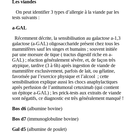
Les viandes
On peut identifier 3 types d’allergie à la viande par les
tests suivants :
a-GAL
Récemment décrite, la sensibilisation au galactose a-1,3
galactose (a-GAL) oligosaccharide présent chez tous les
mammifères sauf les singes et humains ; souvent initiée
par une morsure de tique ( tractus digestif riche en a-
GAL) ; réaction généralement sévère, et, de façon très
atypique, tardive (3 à 6h) après ingestion de viande de
mammifère exclusivement, parfois de lait, ou gélatine,
favorisée par l’exercice physique et l’alcool ; cette
sensibilisation explique aussi les chocs anaphylactiques
après perfusion de l’antitumoral cetuximab (qui contient
un épitope a-GAL) ; les prick-tests aux extraits de viande
sont négatifs, ce diagnostic est très généralement manqué !
Bos d6
(albumine bovine)
Bos d7
(immunoglobuline bovine)
Gal d5
(albumine de poulet)