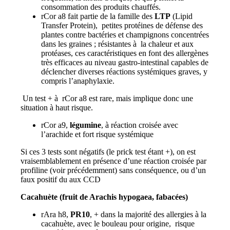
consommation des produits chauffés.
rCor a8 fait partie de la famille des
LTP
(Lipid
Transfer Protein), petites protéines de défense des
plantes contre bactéries et champignons concentrées
dans les graines ; résistantes à la chaleur et aux
protéases, ces caractéristiques en font des allergènes
très efficaces au niveau gastro-intestinal capables de
déclencher diverses réactions systémiques graves, y
compris l’anaphylaxie.
Un test + à rCor a8 est rare, mais implique donc une
situation à haut risque.
rCor a9,
légumine
, à réaction croisée avec
l’arachide et fort risque systémique
Si ces 3 tests sont négatifs (le prick test étant +), on est
vraisemblablement en présence d’une réaction croisée par
profiline (voir précédemment) sans conséquence, ou d’un
faux positif du aux CCD
Cacahuète (fruit de Arachis hypogaea, fabacées)
rAra h8,
PR10
, + dans la majorité des allergies à la
cacahuète, avec le bouleau pour origine, risque