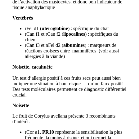
de l’activation des mastocytes, et donc bon indicateur de
risque anaphylactique
Vertébrés
rFel d1 (
uteroglobine
) : spécifique du chat
rCan f1 et rCan f2 (
lipocalines
) : spécifiques du
chien
rCan f3 et nFel d2 (
albumine
s) : marqueurs de
réactions croisées entre mammifères (voir aussi
allergies à la viande)
Noisette, cacahuète
Un test d’allergie positif à ces fruits secs peut aussi bien
indiquer une situation à haut risque … qu’un faux positif.
Des tests moléculaires permettent ce diagnostic différentiel
crucial.
Noisette
Le fruit de Corylus avellana présente 3 recombinants
d’intérêt.
rCor a1,
PR10
représente la sensibilisation la plus
fréquente, la moins à risque, et qui permet la