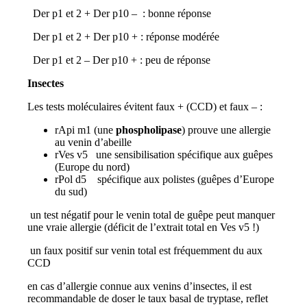
Der p1 et 2 + Der p10 – : bonne réponse
Der p1 et 2 + Der p10 + : réponse modérée
Der p1 et 2 – Der p10 + : peu de réponse
Insectes
Les tests moléculaires évitent faux + (CCD) et faux – :
rApi m1 (une
phospholipase
) prouve une allergie
au venin d’abeille
rVes v5 une sensibilisation spécifique aux guêpes
(Europe du nord)
rPol d5 spécifique aux polistes (guêpes d’Europe
du sud)
un test négatif pour le venin total de guêpe peut manquer
une vraie allergie (déficit de l’extrait total en Ves v5 !)
un faux positif sur venin total est fréquemment du aux
CCD
en cas d’allergie connue aux venins d’insectes, il est
recommandable de doser le taux basal de tryptase, reflet