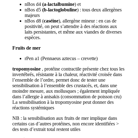
nBos d4
(a-lactalbumine
) et
nBos d5
(b-lactoglobuline
) : tous deux allergènes
majeurs
nBos d8 (
caséine
), allergène mineur : en cas de
positivité, on peut s’attendre à des réactions aux
laits persistantes, et même aux viandes de diverses
espèces.
Fruits de mer
rPen a1 (Pennaeus aztecus – crevette)
tropomyosine
, protéine contractile présente chez tous les
invertébrés, résistante à la chaleur, réactivité croisée dans
l’ensemble de l’ordre, permet donc de tester une
sensibilisation à l’ensemble des crustacés, et, dans une
moindre mesure, aux mollusques ; également impliquée
dans l’allergie à anisakis (consommation de poisson cru)
La sensibilisation à la tropomyosine peut donner des
réactions systémiques
NB : la sensibilisation aux fruits de mer implique dans
certains cas d’autres protéines, non encore identifiées >
des tests d’extrait total restent utiles