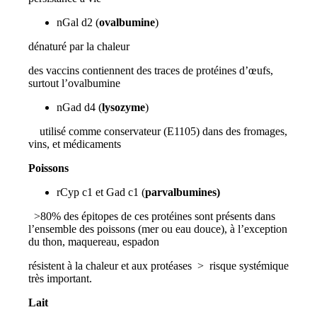
nGal d2 (
ovalbumine
)
dénaturé par la chaleur
des vaccins contiennent des traces de protéines d’œufs,
surtout l’ovalbumine
nGad d4 (
lysozyme
)
utilisé comme conservateur (E1105) dans des fromages,
vins, et médicaments
Poissons
rCyp c1 et Gad c1 (
parvalbumines)
>80% des épitopes de ces protéines sont présents dans
l’ensemble des poissons (mer ou eau douce), à l’exception
du thon, maquereau, espadon
résistent à la chaleur et aux protéases > risque systémique
très important.
Lait