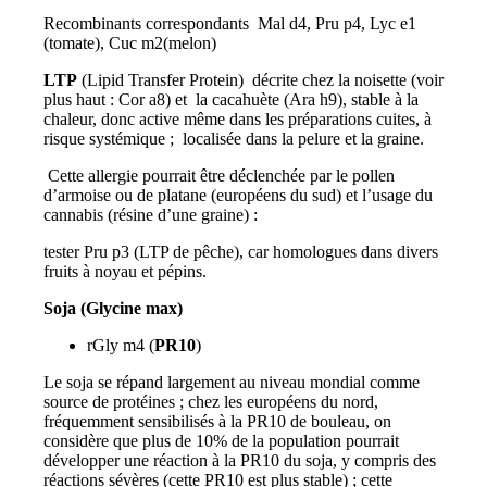
Recombinants correspondants Mal d4, Pru p4, Lyc e1
(tomate), Cuc m2(melon)
LTP
(Lipid Transfer Protein) décrite chez la noisette (voir
plus haut : Cor a8) et la cacahuète (Ara h9), stable à la
chaleur, donc active même dans les préparations cuites, à
risque systémique ; localisée dans la pelure et la graine.
Cette allergie pourrait être déclenchée par le pollen
d’armoise ou de platane (européens du sud) et l’usage du
cannabis (résine d’une graine) :
tester Pru p3 (LTP de pêche), car homologues dans divers
fruits à noyau et pépins.
Soja (Glycine max)
rGly m4 (
PR10
)
Le soja se répand largement au niveau mondial comme
source de protéines ; chez les européens du nord,
fréquemment sensibilisés à la PR10 de bouleau, on
considère que plus de 10% de la population pourrait
développer une réaction à la PR10 du soja, y compris des
réactions sévères (cette PR10 est plus stable) ; cette