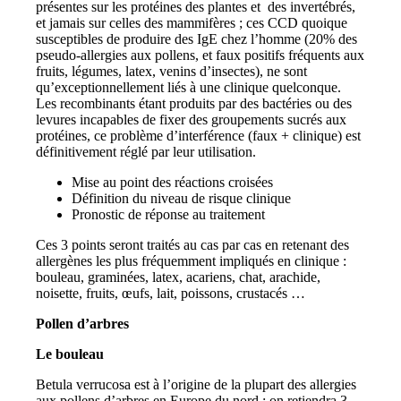
présentes sur les protéines des plantes et des invertébrés,
et jamais sur celles des mammifères ; ces CCD quoique
susceptibles de produire des IgE chez l’homme (20% des
pseudo-allergies aux pollens, et faux positifs fréquents aux
fruits, légumes, latex, venins d’insectes), ne sont
qu’exceptionnellement liés à une clinique quelconque.
Les recombinants étant produits par des bactéries ou des
levures incapables de fixer des groupements sucrés aux
protéines, ce problème d’interférence (faux + clinique) est
définitivement réglé par leur utilisation.
Mise au point des réactions croisées
Définition du niveau de risque clinique
Pronostic de réponse au traitement
Ces 3 points seront traités au cas par cas en retenant des
allergènes les plus fréquemment impliqués en clinique :
bouleau, graminées, latex, acariens, chat, arachide,
noisette, fruits, œufs, lait, poissons, crustacés …
Pollen d’arbres
Le bouleau
Betula verrucosa est à l’origine de la plupart des allergies
aux pollens d’arbres en Europe du nord ; on retiendra 3