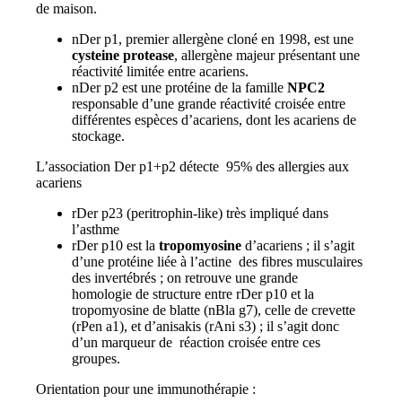
de maison.
nDer p1, premier allergène cloné en 1998, est une
cysteine protease
, allergène majeur présentant une
réactivité limitée entre acariens.
nDer p2 est une protéine de la famille
NPC2
responsable d’une grande réactivité croisée entre
différentes espèces d’acariens, dont les acariens de
stockage.
L’association Der p1+p2 détecte 95% des allergies aux
acariens
rDer p23 (peritrophin-like) très impliqué dans
l’asthme
rDer p10 est la
tropomyosine
d’acariens ; il s’agit
d’une protéine liée à l’actine des fibres musculaires
des invertébrés ; on retrouve une grande
homologie de structure entre rDer p10 et la
tropomyosine de blatte (nBla g7), celle de crevette
(rPen a1), et d’anisakis (rAni s3) ; il s’agit donc
d’un marqueur de réaction croisée entre ces
groupes.
Orientation pour une immunothérapie :