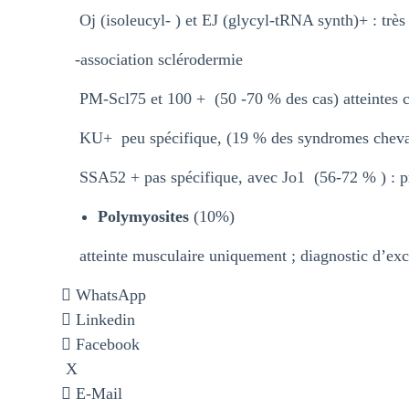
Oj (isoleucyl- ) et EJ (glycyl-tRNA synth)+ : trè
-association sclérodermie
PM-Scl75 et 100 + (50 -70 % des cas) atteintes cu
KU+ peu spécifique, (19 % des syndromes chevau
SSA52 + pas spécifique, avec Jo1 (56-72 % ) : p
Polymyosites
(10%)
atteinte musculaire uniquement ; diagnostic d’exclu
WhatsApp
Linkedin
Facebook
X
E-Mail