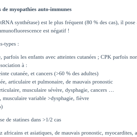
pes de myopathies auto-immunes
-tRNA synthétase) est le plus fréquent (80 % des cas), il pose à
immunofluorescence est négatif !
s-types :
 parfois les enfants avec atteintes cutanées ; CPK parfois
sociation à :
nte cutanée, et cancers (>60 % des adultes)
e, articulaire et pulmonaire, de mauvais pronostic
rticulaire, musculaire sévère, dysphagie, cancers …
 musculaire variable >dysphagie, fièvre
%)
 de statines dans >1/2 cas
africains et asiatiques, de mauvais pronostic, myocardites, 