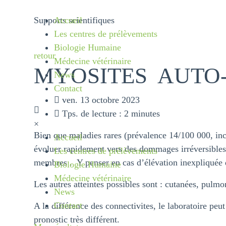
Supports scientifiques
Accueil
Les centres de prélèvements
Biologie Humaine
retour
Médecine vétérinaire
MYOSITES AUTO
News
Contact
ven. 13 octobre 2023
Tps. de lecture :
2 minutes
×
Bien que maladies rares (prévalence 14/100 000, inc
Accueil
évoluer rapidement vers des dommages irréversibles.
Les centres de prélèvements
membres . Y penser en cas d’élévation inexpliquée
Biologie Humaine
Médecine vétérinaire
Les autres atteintes possibles sont : cutanées, pulmon
News
Contact
A la différence des connectivites, le laboratoire peut
pronostic très différent.