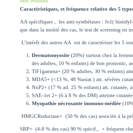
Mes résultats
Caractéristiques, et fréquence relative des 5 ty
AA spécifiques , les anti-synthétases : Jo1( histidyl
que dans la moitié des cas, le test de screening en 
L’intérêt des autres AA est de caractériser les 5 sou
Dermatomyosite
(20%) surtout chez la femme,
des adultes, 10 % enfants) de bon pronostic, as
TiF1gamma+ (20 % adultes, 30 % enfants) attei
MDA5+ (<13 %, 48 %asiat.) att. sévères cutané
NxP2+ (17 % ad. 25 % enfants) att. cutanée, a
SAE-1et 2+ (6 à 8 % des DM) atteinte cutanée,
Myopathie nécrosante immuno-médiée
(10
HMGCReductase+ (50 % des cas) associée à la prise
SRP+ (4-8 % des cas) 90 % spécif., + fréquent chez 