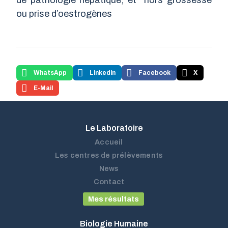
de pathologie hépatique, et hors grossesse
ou prise d’oestrogènes
WhatsApp
Linkedin
Facebook
X
E-Mail
Le Laboratoire
Accueil
Les centres de prélèvements
News
Contact
Mes résultats
Biologie Humaine